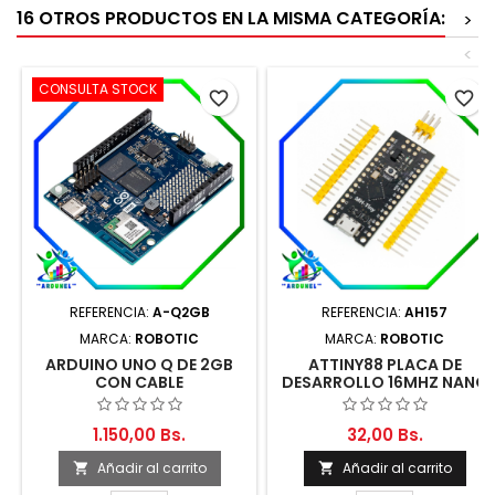
16 OTROS PRODUCTOS EN LA MISMA CATEGORÍA:
>
<
CONSULTA STOCK
favorite_border
favorite_border
REFERENCIA:
A-Q2GB
REFERENCIA:
AH157
MARCA:
ROBOTIC
MARCA:
ROBOTIC
ARDUINO UNO Q DE 2GB
ATTINY88 PLACA DE
CON CABLE
DESARROLLO 16MHZ NANO
V3.0
1.150,00 Bs.
32,00 Bs.
Añadir al carrito
Añadir al carrito

