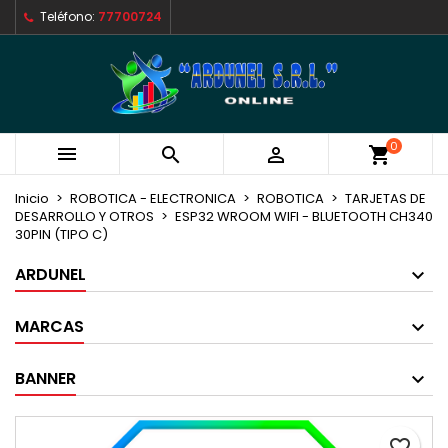
Teléfono:
77700724
×
×
×
Mi lista de deseos
Crear lista de deseos
Iniciar sesión
Crear nueva lista
add_circle_outline
Debe iniciar sesión para guardar productos en su
Nombre de la lista de deseos
lista de deseos.
0



shopping_cart
Cancelar
Iniciar sesión
Cancelar
Crear lista de deseos
Inicio
ROBOTICA - ELECTRONICA
ROBOTICA
TARJETAS DE
DESARROLLO Y OTROS
ESP32 WROOM WIFI - BLUETOOTH CH340
30PIN (TIPO C)
ARDUNEL
MARCAS
BANNER
favorite_border