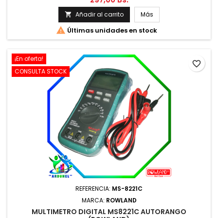
Añadir al carrito
Más


Últimas unidades en stock
¡En oferta!
favorite_border
CONSULTA STOCK
REFERENCIA:
MS-8221C
MARCA:
ROWLAND
MULTIMETRO DIGITAL MS8221C AUTORANGO