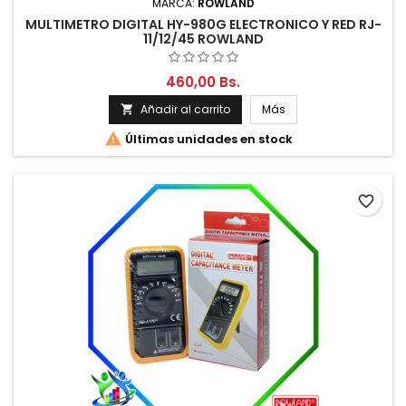
MARCA:
ROWLAND
MULTIMETRO DIGITAL HY-980G ELECTRONICO Y RED RJ-
11/12/45 ROWLAND
460,00 Bs.
Añadir al carrito
Más


Últimas unidades en stock
favorite_border