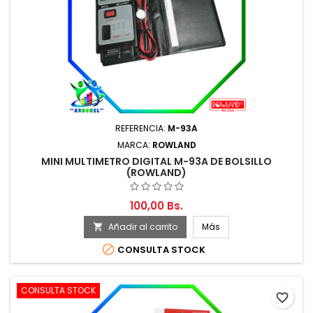
REFERENCIA:
M-93A
MARCA:
ROWLAND
MINI MULTIMETRO DIGITAL M-93A DE BOLSILLO
(ROWLAND)
100,00 Bs.
Añadir al carrito
Más


CONSULTA STOCK
CONSULTA STOCK
favorite_border