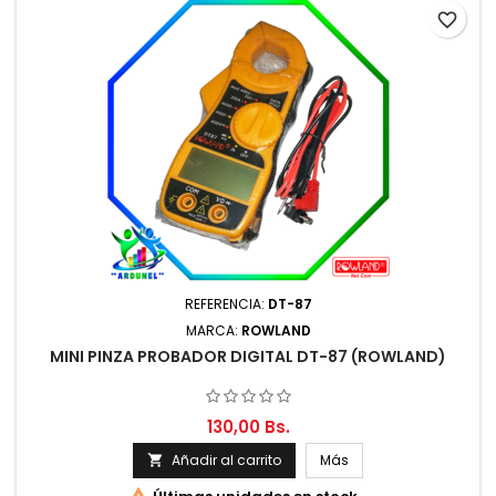
favorite_border
REFERENCIA:
DT-87
MARCA:
ROWLAND
MINI PINZA PROBADOR DIGITAL DT-87 (ROWLAND)
130,00 Bs.
Añadir al carrito
Más
