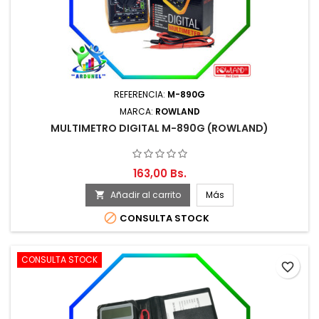
REFERENCIA:
M-890G
MARCA:
ROWLAND
MULTIMETRO DIGITAL M-890G (ROWLAND)
163,00 Bs.
Añadir al carrito
Más


CONSULTA STOCK
CONSULTA STOCK
favorite_border