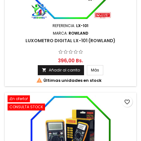
REFERENCIA:
LX-101
MARCA:
ROWLAND
LUXOMETRO DIGITAL LX-101 (ROWLAND)
396,00 Bs.
Añadir al carrito
Más


Últimas unidades en stock
¡En oferta!
favorite_border
CONSULTA STOCK