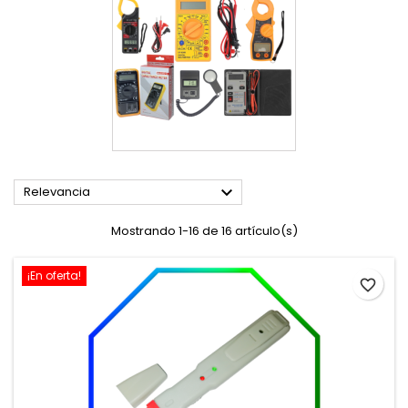

Relevancia
Mostrando 1-16 de 16 artículo(s)
¡En oferta!
favorite_border