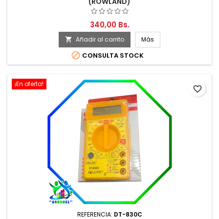
(ROWLAND)
340,00 Bs.
Añadir al carrito
Más


CONSULTA STOCK
¡En oferta!
favorite_border
REFERENCIA:
DT-830C