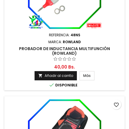
REFERENCIA:
48NS
MARCA:
ROWLAND
PROBADOR DE INDUCTANCIA MULTIFUNCIÓN
(ROWLAND)
40,00 Bs.
Añadir al carrito
Más


DISPONIBLE
favorite_border