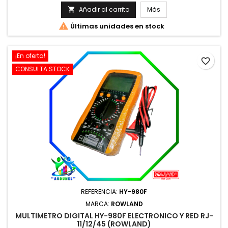
Añadir al carrito
Más


Últimas unidades en stock
¡En oferta!
favorite_border
CONSULTA STOCK
REFERENCIA:
HY-980F
MARCA:
ROWLAND
MULTIMETRO DIGITAL HY-980F ELECTRONICO Y RED RJ-
11/12/45 (ROWLAND)