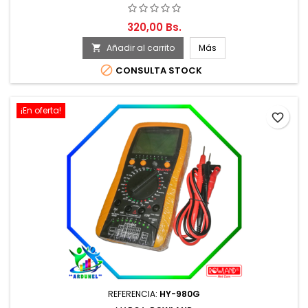
320,00 Bs.
Añadir al carrito
Más


CONSULTA STOCK
¡En oferta!
favorite_border
REFERENCIA:
HY-980G