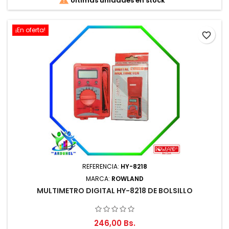

Últimas unidades en stock
¡En oferta!
favorite_border
REFERENCIA:
HY-8218
MARCA:
ROWLAND
MULTIMETRO DIGITAL HY-8218 DE BOLSILLO
246,00 Bs.