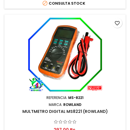

CONSULTA STOCK
favorite_border
REFERENCIA:
MS-8221
MARCA:
ROWLAND
MULTMETRO DIGITAL MS8221 (ROWLAND)
297,00 Bs.