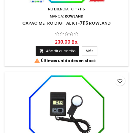
REFERENCIA:
KT-7115
MARCA:
ROWLAND
CAPACIMETRO DIGITAL KT-7115 ROWLAND
230,00 Bs.
Añadir al carrito
Más


Últimas unidades en stock
favorite_border