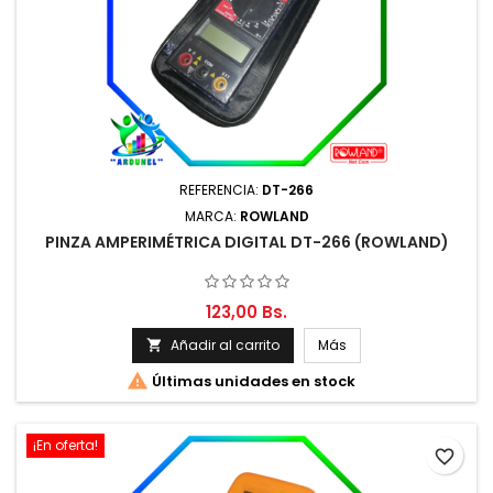
REFERENCIA:
DT-266
MARCA:
ROWLAND
PINZA AMPERIMÉTRICA DIGITAL DT-266 (ROWLAND)
123,00 Bs.
Añadir al carrito
Más


Últimas unidades en stock
¡En oferta!
favorite_border