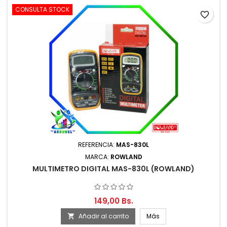
CONSULTA STOCK
favorite_border
REFERENCIA:
MAS-830L
MARCA:
ROWLAND
MULTIMETRO DIGITAL MAS-830L (ROWLAND)
149,00 Bs.
Añadir al carrito
Más
