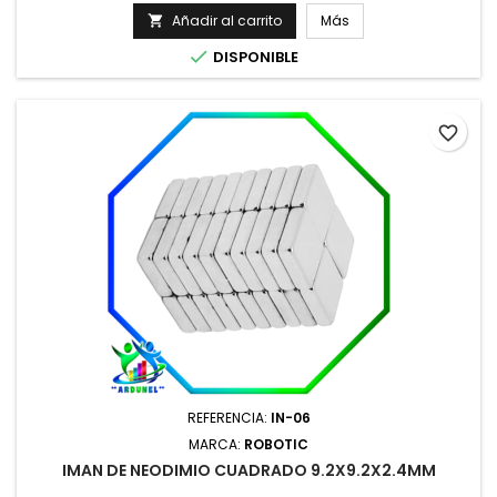
Añadir al carrito
Más


DISPONIBLE
favorite_border
REFERENCIA:
IN-06
MARCA:
ROBOTIC
IMAN DE NEODIMIO CUADRADO 9.2X9.2X2.4MM