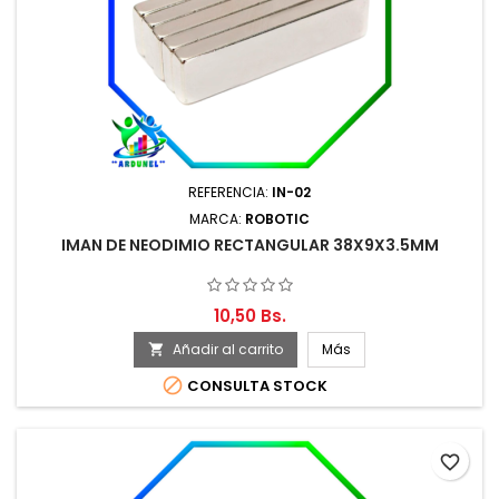
REFERENCIA:
IN-02
MARCA:
ROBOTIC
IMAN DE NEODIMIO RECTANGULAR 38X9X3.5MM
10,50 Bs.
Añadir al carrito
Más


CONSULTA STOCK
favorite_border