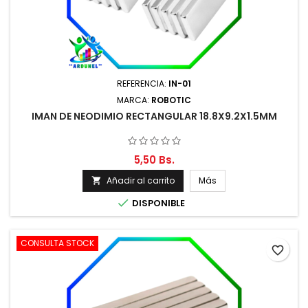
REFERENCIA:
IN-01
MARCA:
ROBOTIC
IMAN DE NEODIMIO RECTANGULAR 18.8X9.2X1.5MM
5,50 Bs.
Añadir al carrito
Más


DISPONIBLE
CONSULTA STOCK
favorite_border