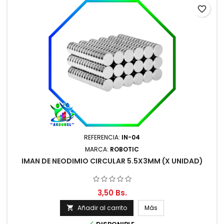
favorite_border
REFERENCIA:
IN-04
MARCA:
ROBOTIC
IMAN DE NEODIMIO CIRCULAR 5.5X3MM (X UNIDAD)
3,50 Bs.
Añadir al carrito
Más
