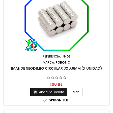
REFERENCIA:
IN-03
MARCA:
ROBOTIC
IMANDE NEODIMIO CIRCULAR 3X0.8MM (X UNIDAD)
1,00 Bs.
Añadir al carrito
Más


DISPONIBLE