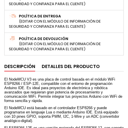
SEGURIDAD Y CONFIANZA PARA EL CLIENTE)
POLÍTICA DE ENTREGA
(EDITAR CON EL MÓDULO DE INFORMACIÓN DE
SEGURIDAD Y CONFIANZA PARA EL CLIENTE)
POLÍTICA DE DEVOLUCIÓN
(EDITAR CON EL MÓDULO DE INFORMACIÓN DE
SEGURIDAD Y CONFIANZA PARA EL CLIENTE)
DESCRIPCIÓN
DETALLES DEL PRODUCTO
El NodeMCU V3 es una placa de control basada en el módulo WiFi
ESP8266 / ESP-12E, compatible con el entorno de programación
Arduino IDE. Es ideal para proyectos de electrónica y robótica
avanzados que requieran gran potencia de procesamiento y
comunicación WiFi. Permite integrar tus proyectos Arduino con WiFi de
forma sencilla y rápida.
El NodeMCU está basado en el controlador ESP8266 y puede
programarse en lenguaje Lua o mediante Arduino IDE. Está equipado
con 10 pines GPIO, soporta PWM, I2C, 1-Wire y un ADC (convertidor
analógico-digital).
El ESP8266-12E es una versión mejorada del ESP8266-12, con soporte