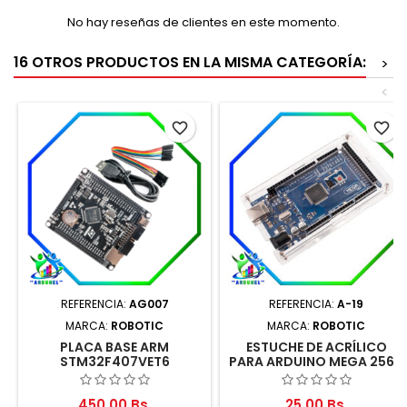
No hay reseñas de clientes en este momento.
16 OTROS PRODUCTOS EN LA MISMA CATEGORÍA:
>
<
favorite_border
favorite_border
REFERENCIA:
AG007
REFERENCIA:
A-19
MARCA:
ROBOTIC
MARCA:
ROBOTIC
PLACA BASE ARM
ESTUCHE DE ACRÍLICO
STM32F407VET6
PARA ARDUINO MEGA 2560
R3
450,00 Bs.
25,00 Bs.