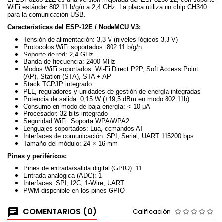
WiFi estándar 802.11 b/g/n a 2,4 GHz. La placa utiliza un chip CH340
para la comunicación USB.
Características del ESP-12E / NodeMCU V3:
Tensión de alimentación: 3,3 V (niveles lógicos 3,3 V)
Protocolos WiFi soportados: 802.11 b/g/n
Soporte de red: 2,4 GHz
Banda de frecuencia: 2400 MHz
Modos WiFi soportados: Wi-Fi Direct P2P, Soft Access Point
(AP), Station (STA), STA + AP
Stack TCP/IP integrado
PLL, reguladores y unidades de gestión de energía integradas
Potencia de salida: 0,15 W (+19,5 dBm en modo 802.11b)
Consumo en modo de baja energía: < 10 μA
Procesador: 32 bits integrado
Seguridad WiFi: Soporta WPA/WPA2
Lenguajes soportados: Lua, comandos AT
Interfaces de comunicación: SPI, Serial, UART 115200 bps
Tamaño del módulo: 24 × 16 mm
Pines y periféricos:
Pines de entrada/salida digital (GPIO): 11
Entrada analógica (ADC): 1
Interfaces: SPI, I2C, 1-Wire, UART
PWM disponible en los pines GPIO
COMENTARIOS (0)
Calificación