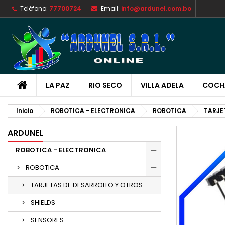
Teléfono:
77700724
Email:
info@ardunel.com.bo
M
C
I
add_circle_outline
De
No
LA PAZ
RIO SECO
VILLA ADELA
COCH
Inicio
ROBOTICA - ELECTRONICA
ROBOTICA
TARJE
ARDUNEL
ROBOTICA - ELECTRONICA
ROBOTICA
TARJETAS DE DESARROLLO Y OTROS
SHIELDS
SENSORES