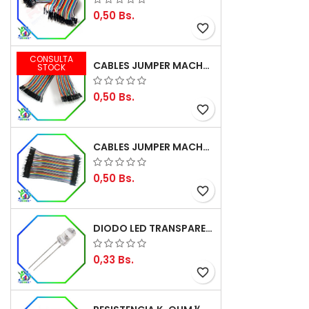
0,50 Bs.
favorite_border
CONSULTA
CABLES JUMPER MACHO-HEMBRA 20CM (ALTA CALIDAD)
STOCK
0,50 Bs.
favorite_border
CABLES JUMPER MACHO-MACHO 10CM (ALTA CALIDAD)
0,50 Bs.
favorite_border
DIODO LED TRANSPARENTE DE 5MM 3,5V 20MA 10000MCD
0,33 Bs.
favorite_border