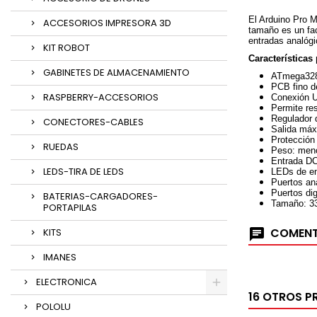
El Arduino Pro M
ACCESORIOS IMPRESORA 3D
tamaño es un fa
entradas analógi
KIT ROBOT
Características 
GABINETES DE ALMACENAMIENTO
ATmega328 
PCB fino 
RASPBERRY-ACCESORIOS
Conexión U
Permite re
Regulador 
CONECTORES-CABLES
Salida má
Protección
RUEDAS
Peso: men
Entrada DC
LEDS-TIRA DE LEDS
LEDs de en
Puertos an
Puertos dig
BATERIAS-CARGADORES-
Tamaño: 3
PORTAPILAS
COMENT
KITS
IMANES
ELECTRONICA
16 OTROS P
POLOLU