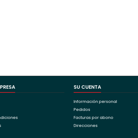
MPRESA
SU CUENTA
Información personal
Pedidos
ndiciones
Facturas por abono
s
Direcciones