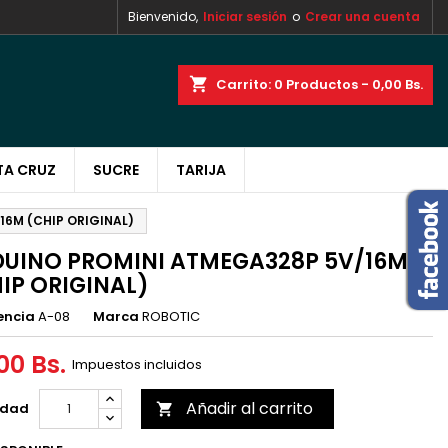
Bienvenido,
Iniciar sesión
o
Crear una cuenta
×
×
×
shopping_cart
Carrito:
0
Productos - 0,00 Bs.
TA CRUZ
SUCRE
TARIJA
n
s
16M (CHIP ORIGINAL)
UINO PROMINI ATMEGA328P 5V/16M
IP ORIGINAL)
encia
A-08
Marca
ROBOTIC
00 Bs.
Impuestos incluidos
Añadir al carrito
idad
