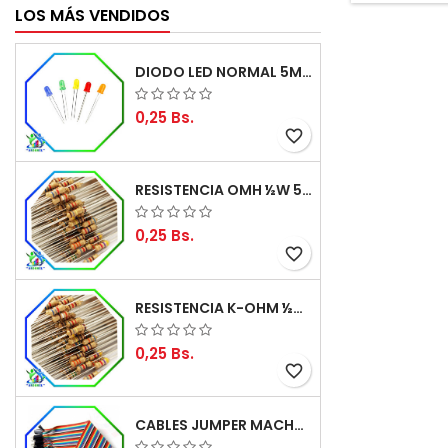
LOS MÁS VENDIDOS
DIODO LED NORMAL 5MM
0,25 Bs.
favorite_border
RESISTENCIA OMH ½W 5%
0,25 Bs.
favorite_border
RESISTENCIA K-OHM ½W 5%
0,25 Bs.
favorite_border
CABLES JUMPER MACHO-MACHO 20CM (ALTA CALIDAD)