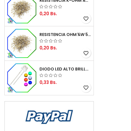
RESISTENCIA K-OHM ¼W 5%
0,20 Bs.
favorite_border
RESISTENCIA OHM ¼W 5%
0,20 Bs.
favorite_border
DIODO LED ALTO BRILLO PANORÁMICO DE 5MM
0,33 Bs.
favorite_border