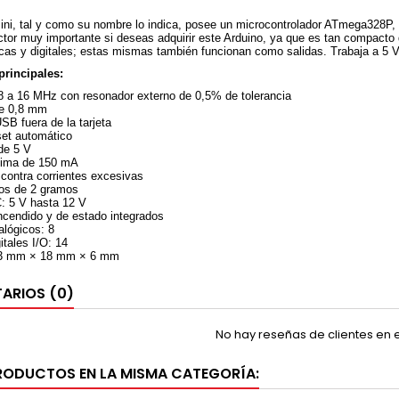
ini, tal y como su nombre lo indica, posee un microcontrolador ATmega328P,
ctor muy importante si deseas adquirir este Arduino, ya que es tan compact
cas y digitales; estas mismas también funcionan como salidas. Trabaja a 5 
principales:
a 16 MHz con resonador externo de 0,5% de tolerancia
de 0,8 mm
SB fuera de la tarjeta
set automático
de 5 V
xima de 150 mA
 contra corrientes excesivas
os de 2 gramos
: 5 V hasta 12 V
cendido y de estado integrados
alógicos: 8
itales I/O: 14
3 mm × 18 mm × 6 mm
ARIOS (0)
No hay reseñas de clientes en
RODUCTOS EN LA MISMA CATEGORÍA: