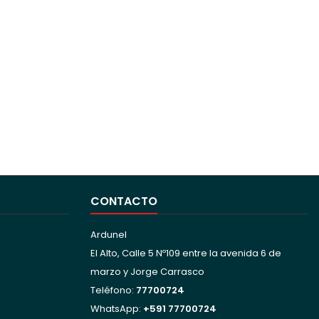
CONTACTO
Ardunel
El Alto, Calle 5 Nº109 entre la avenida 6 de
marzo y Jorge Carrasco
Teléfono:
77700724
WhatsApp:
+591 77700724