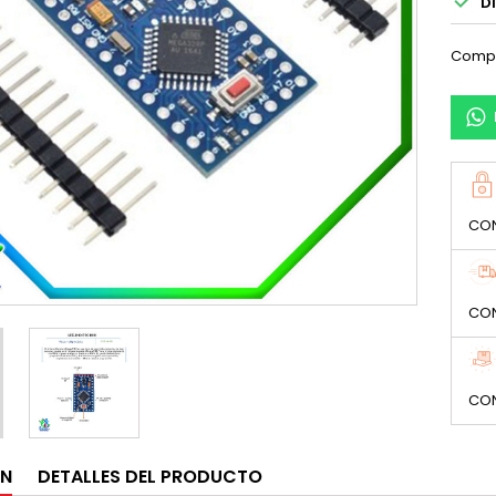

DI
Compa
CON
CON
CON
ÓN
DETALLES DEL PRODUCTO