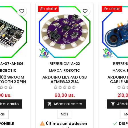
¡En oferta!
¡En oferta!
favorite_border
favorite_border
:
A-37-AH506
REFERENCIA:
A-22
REFEREN
ROBOTIC
MARCA:
ROBOTIC
MARCA:
2102 WROOM
ARDUINO LILYPAD USB
ARDUINO 
ETOOTH 30PIN
ATMEGA32U4
CABLE M
PO C)
00 Bs.
60,00 Bs.
210,0
r al carrito
Añadir al carrito
Añadir


ás
Más
M


PONIBLE
Últimas unidades en
DISP