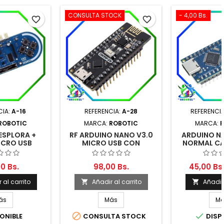
CONSULTA STOCK
- 4,00 Bs.
favorite_border
favorite_border
CIA:
A-16
REFERENCIA:
A-28
REFERENCI
ROBOTIC
MARCA:
ROBOTIC
MARCA:
ESPLORA +
RF ARDUINO NANO V3.0
ARDUINO N
ICRO USB
MICRO USB CON
NORMAL CA
NRF24L01 INTEGRADO
INCLUYE
0 Bs.
98,00 Bs.
45,00 Bs
 al carrito
Añadir al carrito
Añadir 


ás
Más
M


ONIBLE
CONSULTA STOCK
DISP