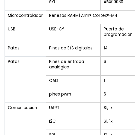
SKU
ABX00080
Microcontrolador
Renesas RA4M1 Arm® Cortex®-M4
USB
USB-C®
Puerto de
programación
Patas
Pines de E/S digitales
14
Patas
Pines de entrada
6
analógica
CAD
1
pines pwm
6
Comunicación
UART
Sí, 1x
I2C
Sí, 1x
SPI
Sí, 1x