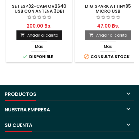
SET ESP32-CAM OV2640
DIGISPARK ATTINY85
USB CON ANTENA 3DBI
MICRO USB
200,00 Bs.
47,00 Bs.
Añadir al carrito
Añadir al carrito


Más
Más


DISPONIBLE
CONSULTA STOCK

PRODUCTOS

NUESTRA EMPRESA

SU CUENTA