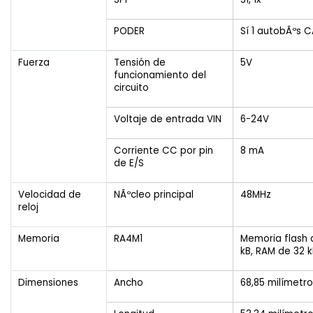
PODER
Sí 1 autobÃºs 
Fuerza
Tensión de
5V
funcionamiento del
circuito
Voltaje de entrada VIN
6-24V
Corriente CC por pin
8 mA
de E/S
Velocidad de
NÃºcleo principal
48MHz
reloj
Memoria
RA4M1
Memoria flash 
kB, RAM de 32 
Dimensiones
Ancho
68,85 milímetr