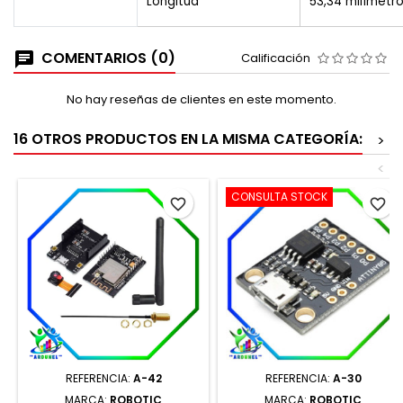
Longitud
53,34 milímetr
COMENTARIOS (0)
Calificación
No hay reseñas de clientes en este momento.
16 OTROS PRODUCTOS EN LA MISMA CATEGORÍA:
>
<
CONSULTA STOCK
favorite_border
favorite_border
REFERENCIA:
A-42
REFERENCIA:
A-30
MARCA:
ROBOTIC
MARCA:
ROBOTIC