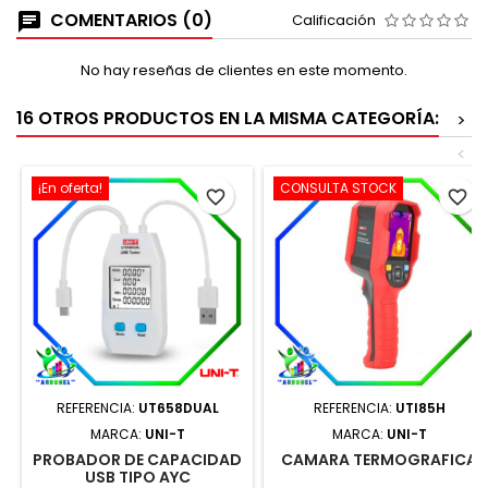
COMENTARIOS (0)
Calificación
No hay reseñas de clientes en este momento.
16 OTROS PRODUCTOS EN LA MISMA CATEGORÍA:
>
<
¡En oferta!
CONSULTA STOCK
favorite_border
favorite_border
REFERENCIA:
UT658DUAL
REFERENCIA:
UTI85H
MARCA:
UNI-T
MARCA:
UNI-T
PROBADOR DE CAPACIDAD
CAMARA TERMOGRAFICA
USB TIPO AYC