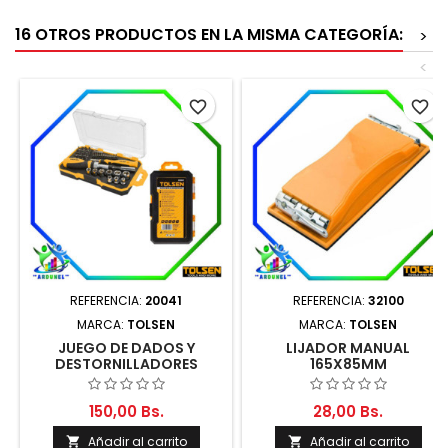
16 OTROS PRODUCTOS EN LA MISMA CATEGORÍA:
>
<
favorite_border
favorite_border
REFERENCIA:
20041
REFERENCIA:
32100
MARCA:
TOLSEN
MARCA:
TOLSEN
JUEGO DE DADOS Y
LIJADOR MANUAL
DESTORNILLADORES
165X85MM
150,00 Bs.
28,00 Bs.
Añadir al carrito
Añadir al carrito

