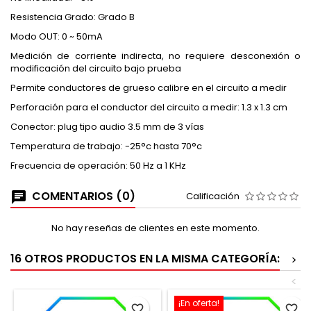
Resistencia Grado: Grado B
Modo OUT: 0 ~ 50mA
Medición de corriente indirecta, no requiere desconexión o
modificación del circuito bajo prueba
Permite conductores de grueso calibre en el circuito a medir
Perforación para el conductor del circuito a medir: 1.3 x 1.3 cm
Conector: plug tipo audio 3.5 mm de 3 vías
Temperatura de trabajo: -25°c hasta 70°c
Frecuencia de operación: 50 Hz a 1 KHz
COMENTARIOS (0)
Calificación
No hay reseñas de clientes en este momento.
16 OTROS PRODUCTOS EN LA MISMA CATEGORÍA:
>
<
¡En oferta!
favorite_border
favorite_border