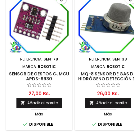
REFERENCIA:
SEN-78
REFERENCIA:
SEN-38
MARCA:
ROBOTIC
MARCA:
ROBOTIC
SENSOR DE GESTOS CJMCU
MQ-8 SENSOR DE GAS DE
APDS-9930
HIDRÓGENO DETECCIÓN DE
ALARMA H2
27,00 Bs.
26,00 Bs.
Añadir al carrito
Añadir al carrito


Más
Más


DISPONIBLE
DISPONIBLE