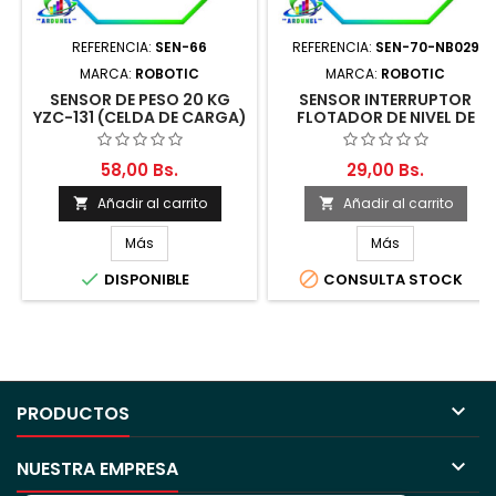
REFERENCIA:
SEN-66
REFERENCIA:
SEN-70-NB029
MARCA:
ROBOTIC
MARCA:
ROBOTIC
SENSOR DE PESO 20 KG
SENSOR INTERRUPTOR
YZC-131 (CELDA DE CARGA)
FLOTADOR DE NIVEL DE
AGUA 100VDC
58,00 Bs.
29,00 Bs.
Añadir al carrito
Añadir al carrito


Más
Más


DISPONIBLE
CONSULTA STOCK

PRODUCTOS

NUESTRA EMPRESA