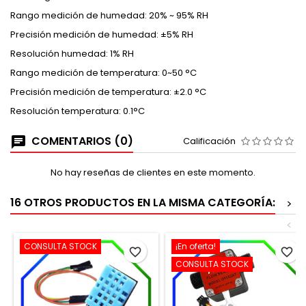
Rango medición de humedad: 20% ~ 95% RH
Precisión medición de humedad: ±5% RH
Resolución humedad: 1% RH
Rango medición de temperatura: 0~50 °C
Precisión medición de temperatura: ±2.0 °C
Resolución temperatura: 0.1°C
COMENTARIOS (0)
Calificación
No hay reseñas de clientes en este momento.
16 OTROS PRODUCTOS EN LA MISMA CATEGORÍA:
>
<
CONSULTA STOCK
¡En oferta!
favorite_border
favorite_border
CONSULTA STOCK