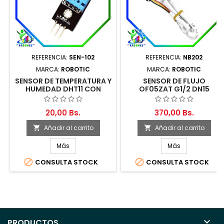
REFERENCIA:
SEN-102
REFERENCIA:
NB202
MARCA:
ROBOTIC
MARCA:
ROBOTIC
SENSOR DE TEMPERATURA Y
SENSOR DE FLUJO
HUMEDAD DHT11 CON
OF05ZAT G1/2 DN15
CABLE
20,00 Bs.
370,00 Bs.
Añadir al carrito
Añadir al carrito


Más
Más


CONSULTA STOCK
CONSULTA STOCK

PRODUCTOS