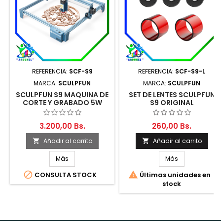
REFERENCIA:
SCF-S9
REFERENCIA:
SCF-S9-L
MARCA:
SCULPFUN
MARCA:
SCULPFUN
SCULPFUN S9 MAQUINA DE
SET DE LENTES SCULPFUN
CORTE Y GRABADO 5W
S9 ORIGINAL
3.200,00 Bs.
260,00 Bs.
Añadir al carrito
Añadir al carrito


Más
Más


CONSULTA STOCK
Últimas unidades en
stock