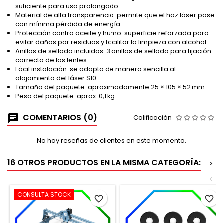
suficiente para uso prolongado.
Material de alta transparencia: permite que el haz láser pase
con mínima pérdida de energía.
Protección contra aceite y humo: superficie reforzada para
evitar daños por residuos y facilitar la limpieza con alcohol.
Anillos de sellado incluidos: 3 anillos de sellado para fijación
correcta de las lentes.
Fácil instalación: se adapta de manera sencilla al
alojamiento del láser S10.
Tamaño del paquete: aproximadamente 25 × 105 × 52 mm.
Peso del paquete: aprox. 0,1 kg.
COMENTARIOS (0)
Calificación
No hay reseñas de clientes en este momento.
16 OTROS PRODUCTOS EN LA MISMA CATEGORÍA:
>
<
CONSULTA STOCK
favorite_border
favorite_border