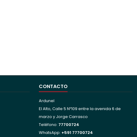
CONTACTO
Ardunel
El Alto, Calle 5 Nº109 entre la avenida 6 de
marzo y Jorge Carrasco
Teléfono:
77700724
WhatsApp:
+591 77700724