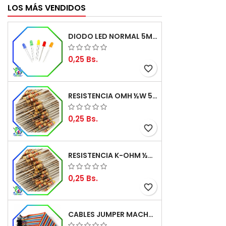
LOS MÁS VENDIDOS
DIODO LED NORMAL 5MM
0,25 Bs.
favorite_border
RESISTENCIA OMH ½W 5%
0,25 Bs.
favorite_border
RESISTENCIA K-OHM ½W 5%
0,25 Bs.
favorite_border
CABLES JUMPER MACHO-MACHO 20CM (ALTA CALIDAD)