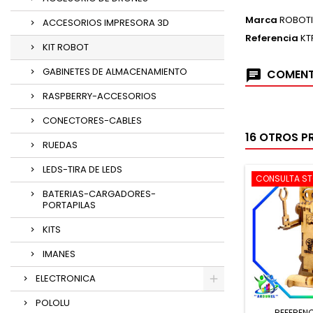
Marca
ROBOT
ACCESORIOS IMPRESORA 3D
Referencia
KT
KIT ROBOT
GABINETES DE ALMACENAMIENTO
COMENT
RASPBERRY-ACCESORIOS
CONECTORES-CABLES
16 OTROS P
RUEDAS
LEDS-TIRA DE LEDS
CONSULTA S
BATERIAS-CARGADORES-
PORTAPILAS
KITS
IMANES
ELECTRONICA
POLOLU
REFERENC