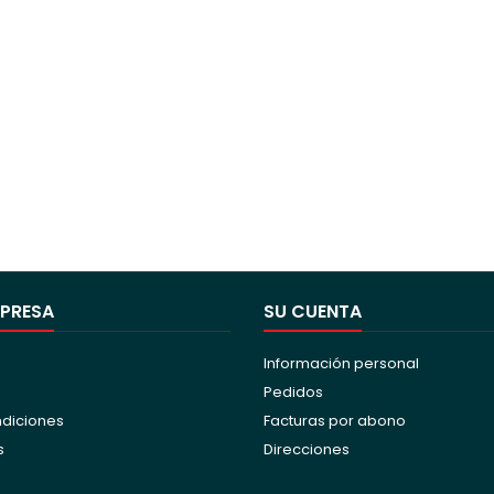
MPRESA
SU CUENTA
Información personal
Pedidos
ndiciones
Facturas por abono
s
Direcciones