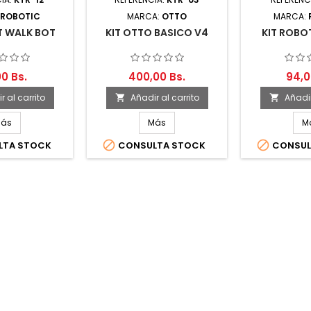
ROBOTIC
MARCA:
OTTO
MARCA:
T WALK BOT
KIT OTTO BASICO V4
KIT ROBO
00 Bs.
400,00 Bs.
94,0
r al carrito
Añadir al carrito
Añadir


ás
Más
M


TA STOCK
CONSULTA STOCK
CONSUL