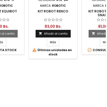
ROBOTIC
MARCA:
ROBOTIC
MARCA:
T EQUIBOT
KIT ROBOT RENCO
KIT ROBO
SNAI
0 Bs.
83,00 Bs.
81,00
 al carrito
Añadir al carrito
Añadir 


ás
Más
M


TA STOCK
Últimas unidades en
CONSUL
stock