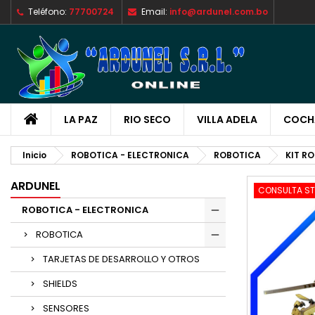
Teléfono:
77700724
Email:
info@ardunel.com.bo
M
C
I
add_circle_outline
De
No
LA PAZ
RIO SECO
VILLA ADELA
COCH
Inicio
ROBOTICA - ELECTRONICA
ROBOTICA
KIT R
ARDUNEL
CONSULTA S
ROBOTICA - ELECTRONICA
ROBOTICA
TARJETAS DE DESARROLLO Y OTROS
SHIELDS
SENSORES