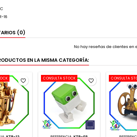
IC
R-16
ARIOS (0)
No hay reseñas de clientes en
RODUCTOS EN LA MISMA CATEGORÍA:
TOCK
CONSULTA STOCK
CONSULTA ST
favorite_border
favorite_border
IA:
KTR-12
REFERENCIA:
KTR-03
REFERENC