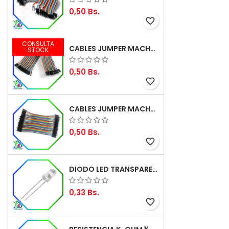
0,50 Bs.
favorite_border
CONSULTA
CABLES JUMPER MACHO-HEMBRA 20CM (ALTA CALIDAD)
STOCK
0,50 Bs.
favorite_border
CABLES JUMPER MACHO-MACHO 10CM (ALTA CALIDAD)
0,50 Bs.
favorite_border
DIODO LED TRANSPARENTE DE 5MM 3,5V 20MA 10000MCD
0,33 Bs.
favorite_border