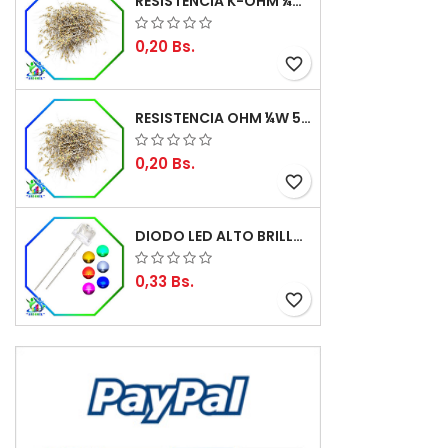
RESISTENCIA K-OHM ¼W 5%
0,20 Bs.
favorite_border
RESISTENCIA OHM ¼W 5%
0,20 Bs.
favorite_border
DIODO LED ALTO BRILLO PANORÁMICO DE 5MM
0,33 Bs.
favorite_border