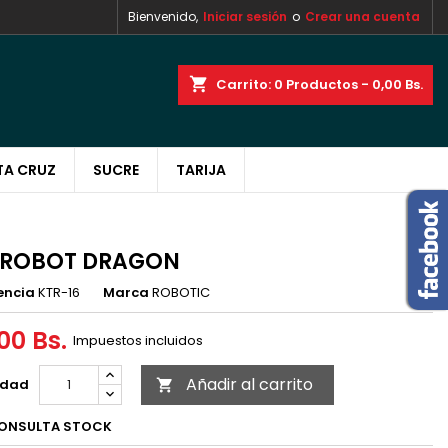
Bienvenido,
Iniciar sesión
o
Crear una cuenta
×
×
×
shopping_cart
Carrito:
0
Productos - 0,00 Bs.
TA CRUZ
SUCRE
TARIJA
n
s
T ROBOT DRAGON
encia
KTR-16
Marca
ROBOTIC
00 Bs.
Impuestos incluidos
Añadir al carrito
idad

ONSULTA STOCK