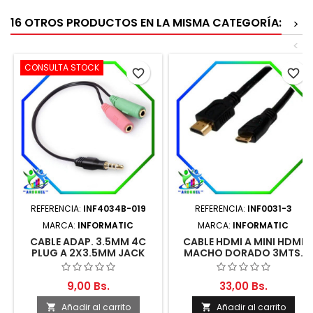
16 OTROS PRODUCTOS EN LA MISMA CATEGORÍA:
>
<
CONSULTA STOCK
favorite_border
favorite_border
REFERENCIA:
INF4034B-019
REFERENCIA:
INF0031-3
MARCA:
INFORMATIC
MARCA:
INFORMATIC
CABLE ADAP. 3.5MM 4C
CABLE HDMI A MINI HDMI
PLUG A 2X3.5MM JACK
MACHO DORADO 3MTS.
HEMBRA 19CM
NEGRO
9,00 Bs.
33,00 Bs.
Añadir al carrito
Añadir al carrito

