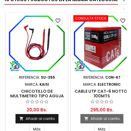
>
<
CONSULTA STOCK
favorite_border
favorite_border
REFERENCIA:
SU-355
REFERENCIA:
CON-67
MARCA:
KAISI
MARCA:
ELECTRONIC
CHICOTILLO DE
CABLE UTP CAT-6 NOTTOL
MULTIMETRO TIPO AGUJA
100MTS
1000V 10A 77CM
20,00 Bs.
295,00 Bs.
Añadir al carrito
Añadir al carrito


Más
Más