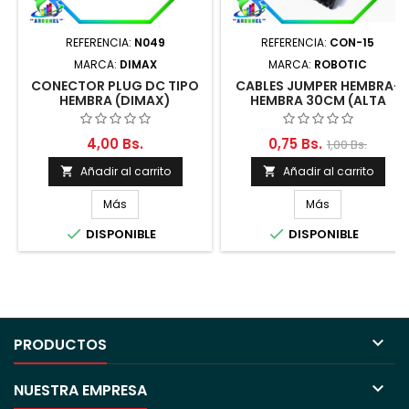
REFERENCIA:
N049
REFERENCIA:
CON-15
MARCA:
DIMAX
MARCA:
ROBOTIC
CONECTOR PLUG DC TIPO
CABLES JUMPER HEMBRA-
HEMBRA (DIMAX)
HEMBRA 30CM (ALTA
CALIDAD)
4,00 Bs.
0,75 Bs.
1,00 Bs.
Añadir al carrito
Añadir al carrito


Más
Más


DISPONIBLE
DISPONIBLE

PRODUCTOS

NUESTRA EMPRESA