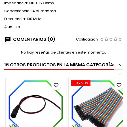
Impedancia: 100 ± 15 Ohms
Capacitancia: 14 pF maxima
Frecuencia: 100 MHz
Aluminio
COMENTARIOS (0)
Calificación
No hay reseñas de clientes en este momento.
16 OTROS PRODUCTOS EN LA MISMA CATEGORÍA:
>
<
- 0,25 Bs.
favorite_border
favorite_border