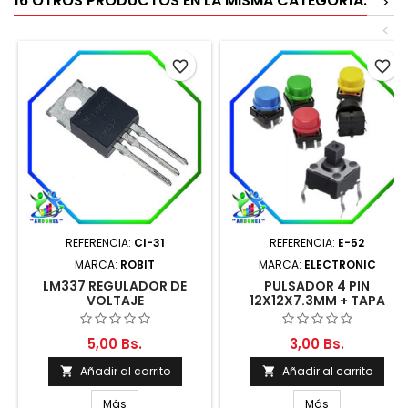
16 OTROS PRODUCTOS EN LA MISMA CATEGORÍA:
>
<
favorite_border
favorite_border
REFERENCIA:
CI-31
REFERENCIA:
E-52
MARCA:
ROBIT
MARCA:
ELECTRONIC
LM337 REGULADOR DE
PULSADOR 4 PIN
VOLTAJE
12X12X7.3MM + TAPA
REDONDA
5,00 Bs.
3,00 Bs.
Añadir al carrito
Añadir al carrito


Más
Más