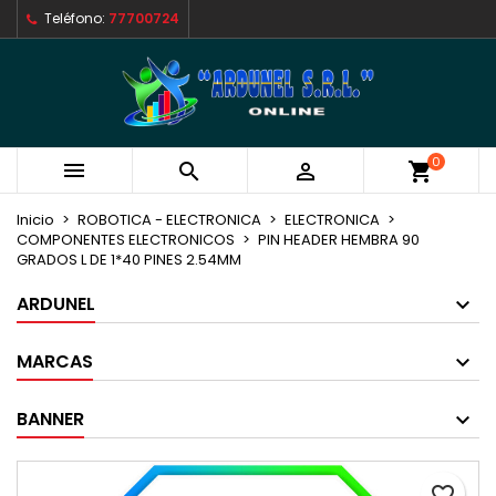
Teléfono:
77700724
×
×
×
Mi lista de deseos
Crear lista de deseos
Iniciar sesión
Crear nueva lista
add_circle_outline
Debe iniciar sesión para guardar productos en su
Nombre de la lista de deseos
lista de deseos.
0



shopping_cart
Cancelar
Iniciar sesión
Cancelar
Crear lista de deseos
Inicio
ROBOTICA - ELECTRONICA
ELECTRONICA
COMPONENTES ELECTRONICOS
PIN HEADER HEMBRA 90
GRADOS L DE 1*40 PINES 2.54MM
ARDUNEL
MARCAS
BANNER
favorite_border