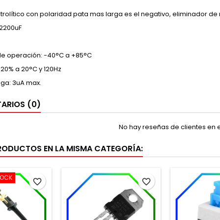
trolítico con polaridad pata mas larga es el negativo, eliminador de 
 2200uF
e operación: -40°C a +85°C
-20% a 20°C y 120Hz
uga: 3uA max.
ARIOS (0)
No hay reseñas de clientes en
RODUCTOS EN LA MISMA CATEGORÍA:
TOCK
favorite_border
favorite_border