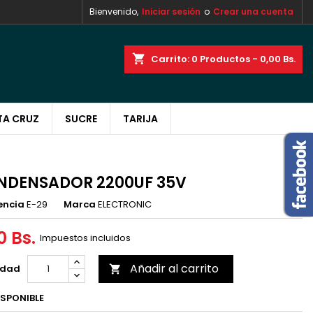
Bienvenido,
Iniciar sesión
o
Crear una cuenta
×
×
×
shopping_cart
Carrito:
0
Productos - 0,00 Bs.
TA CRUZ
SUCRE
TARIJA
n
s
NDENSADOR 2200UF 35V
encia
E-29
Marca
ELECTRONIC
0 Bs.
Impuestos incluidos
Añadir al carrito
idad

SPONIBLE