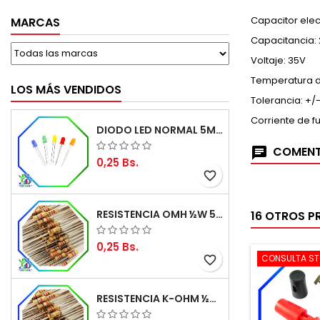
Capacitor elec
MARCAS
Capacitancia:
Voltaje: 35V
Temperatura d
LOS MÁS VENDIDOS
Tolerancia: +/
Corriente de f
DIODO LED NORMAL 5MM
COMENT
0,25 Bs.
favorite_border
RESISTENCIA OMH ½W 5%
16 OTROS P
0,25 Bs.
CONSULTA S
favorite_border
RESISTENCIA K-OHM ½W 5%