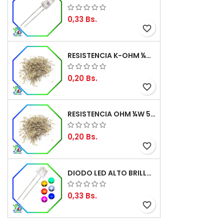
0,33 Bs.
favorite_border
RESISTENCIA K-OHM ¼W 5%
0,20 Bs.
favorite_border
RESISTENCIA OHM ¼W 5%
0,20 Bs.
favorite_border
DIODO LED ALTO BRILLO PANORÁMICO DE 5MM
0,33 Bs.
favorite_border