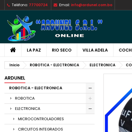
Teléfono:
77700724
Email:
info@ardunel.com.bo
M
C
I
add_circle_outline
De
No
LA PAZ
RIO SECO
VILLA ADELA
COCH
Inicio
ROBOTICA - ELECTRONICA
ELECTRONICA
CO
ARDUNEL
ROBOTICA - ELECTRONICA
ROBOTICA
ELECTRONICA
MICROCONTROLADORES
CIRCUITOS INTEGRADOS