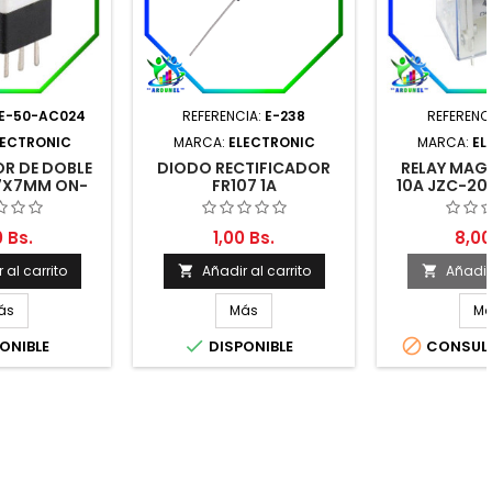
E-50-AC024
REFERENCIA:
E-238
REFERENC
LECTRONIC
MARCA:
ELECTRONIC
MARCA:
EL
R DE DOBLE
DIODO RECTIFICADOR
RELAY MAG
7X7MM ON-
FR107 1A
10A JZC-20F
 PINES
 Bs.
1,00 Bs.
8,00
 al carrito
Añadir al carrito
Añadir 


ás
Más
M


ONIBLE
DISPONIBLE
CONSUL