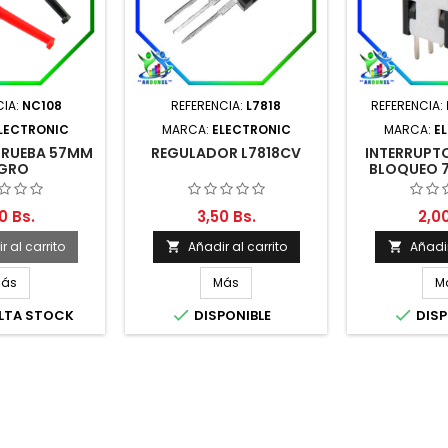
CIA:
NC108
REFERENCIA:
L7818
REFERENCIA:
LECTRONIC
MARCA:
ELECTRONIC
MARCA:
E
PRUEBA 57MM
REGULADOR L7818CV
INTERRUPTO
GRO
BLOQUEO 
OFF 6
0 Bs.
3,50 Bs.
2,00
r al carrito
Añadir al carrito
Añadir


ás
Más
M


TA STOCK
DISPONIBLE
DISP