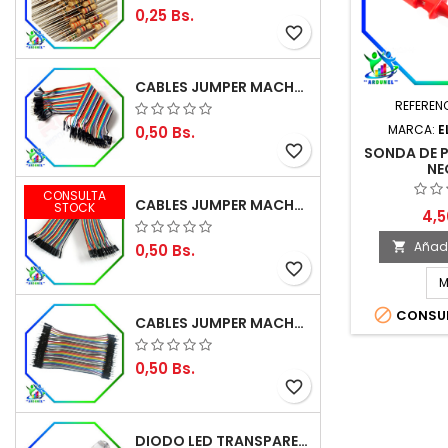
0,25 Bs.
favorite_border
CABLES JUMPER MACHO-MACHO 20CM (ALTA CALIDAD)
REFEREN
MARCA:
E
0,50 Bs.
favorite_border
SONDA DE 
NE
CONSULTA
CABLES JUMPER MACHO-HEMBRA 20CM (ALTA CALIDAD)
STOCK
4,5
Añadi

0,50 Bs.
favorite_border
M

CONSUL
CABLES JUMPER MACHO-MACHO 10CM (ALTA CALIDAD)
0,50 Bs.
favorite_border
DIODO LED TRANSPARENTE DE 5MM 3,5V 20MA 10000MCD