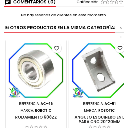
COMENTARIOS (0)
Calificación
No hay reseñas de clientes en este momento.
16 OTROS PRODUCTOS EN LA MISMA CATEGORÍA:
>
<
favorite_border
favorite_border
REFERENCIA:
AC-46
REFERENCIA:
AC-51
MARCA:
ROBOTIC
MARCA:
ROBOTIC
RODAMIENTO 608ZZ
ANGULO ESQUINERO EN L
PARA CNC 20*20MM
ALUMINIO