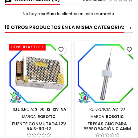
No hay reseñas de clientes en este momento.
16 OTROS PRODUCTOS EN LA MISMA CATEGORÍA:
>
<
CONSULTA STOCK
favorite_border
favorite_border
REFERENCIA:
S-60-12-12V-5A
REFERENCIA:
AC-37
MARCA:
ROBOTIC
MARCA:
ROBOTIC
FUENTE CONMUTADA 12V
FRESAS CNC PARA
5A S-60-12
PERFORACIÓN 0.4MM