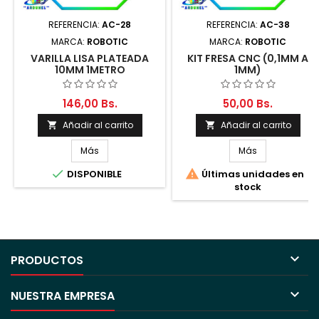
REFERENCIA:
AC-28
REFERENCIA:
AC-38
MARCA:
ROBOTIC
MARCA:
ROBOTIC
VARILLA LISA PLATEADA
KIT FRESA CNC (0,1MM A
10MM 1METRO
1MM)
146,00 Bs.
50,00 Bs.
Añadir al carrito
Añadir al carrito


Más
Más


DISPONIBLE
Últimas unidades en
stock

PRODUCTOS

NUESTRA EMPRESA