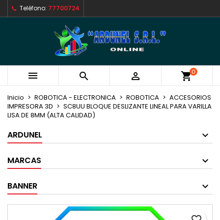
Teléfono:
77700724
×
×
×
Mi lista de deseos
Crear lista de deseos
Iniciar sesión
Crear nueva lista
add_circle_outline
Debe iniciar sesión para guardar productos en su
Nombre de la lista de deseos
lista de deseos.
0



shopping_cart
Cancelar
Iniciar sesión
Cancelar
Crear lista de deseos
Inicio
ROBOTICA - ELECTRONICA
ROBOTICA
ACCESORIOS
IMPRESORA 3D
SC8UU BLOQUE DESLIZANTE LINEAL PARA VARILLA
LISA DE 8MM (ALTA CALIDAD)
ARDUNEL
MARCAS
BANNER
favorite_border