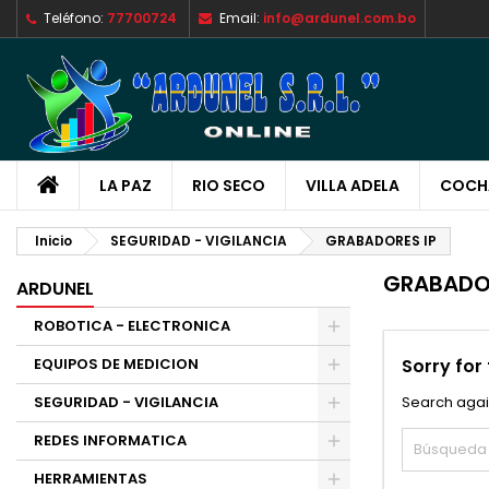
Teléfono:
77700724
Email:
info@ardunel.com.bo
M
(
C
I
add_circle_outline
((
De
No
LA PAZ
RIO SECO
VILLA ADELA
COCH
Inicio
SEGURIDAD - VIGILANCIA
GRABADORES IP
GRABADOR
ARDUNEL
ROBOTICA - ELECTRONICA
EQUIPOS DE MEDICION
Sorry for
SEGURIDAD - VIGILANCIA
Search agai
REDES INFORMATICA
HERRAMIENTAS