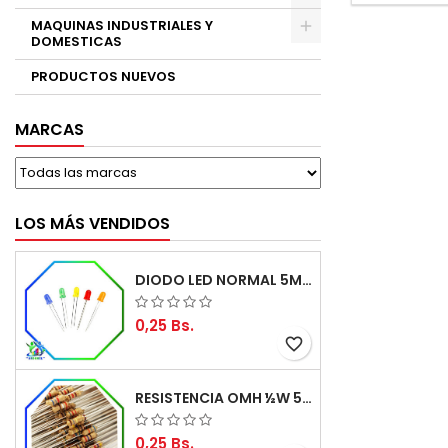
MAQUINAS INDUSTRIALES Y
DOMESTICAS
PRODUCTOS NUEVOS
MARCAS
LOS MÁS VENDIDOS
DIODO LED NORMAL 5MM
0,25 Bs.
favorite_border
RESISTENCIA OMH ½W 5%
0,25 Bs.