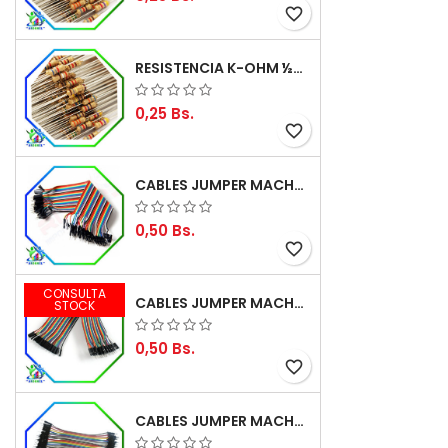
favorite_border
RESISTENCIA K-OHM ½W 5%
0,25 Bs.
favorite_border
CABLES JUMPER MACHO-MACHO 20CM (ALTA CALIDAD)
0,50 Bs.
favorite_border
CONSULTA
CABLES JUMPER MACHO-HEMBRA 20CM (ALTA CALIDAD)
STOCK
0,50 Bs.
favorite_border
CABLES JUMPER MACHO-MACHO 10CM (ALTA CALIDAD)