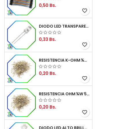
0,50 Bs.
favorite_border
DIODO LED TRANSPARENTE DE 5MM 3,5V 20MA 10000MCD
0,33 Bs.
favorite_border
RESISTENCIA K-OHM ¼W 5%
0,20 Bs.
favorite_border
RESISTENCIA OHM ¼W 5%
0,20 Bs.
favorite_border
DIODO LED ALTO BRILLO PANORÁMICO DE 5MM