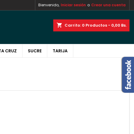
Bienvenido,
Iniciar sesión
o
Crear una cuenta
×
×
×
×
shopping_cart
Carrito:
0
Productos - 0,00 Bs.
TA CRUZ
SUCRE
TARIJA
)
n
s