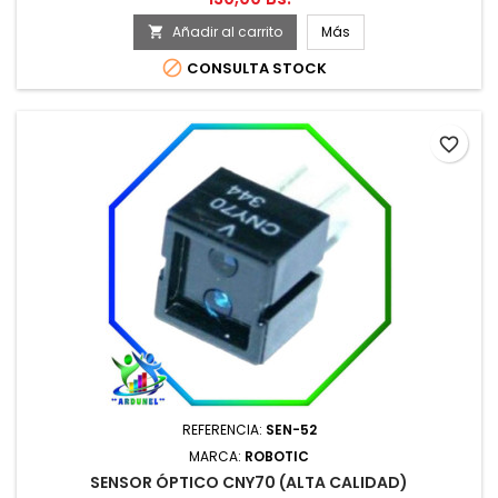
Añadir al carrito
Más


CONSULTA STOCK
favorite_border
REFERENCIA:
SEN-52
MARCA:
ROBOTIC
SENSOR ÓPTICO CNY70 (ALTA CALIDAD)