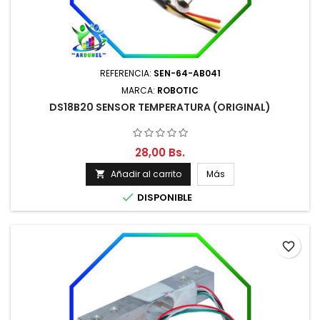
REFERENCIA:
SEN-64-AB041
MARCA:
ROBOTIC
DS18B20 SENSOR TEMPERATURA (ORIGINAL)
28,00 Bs.
Añadir al carrito
Más


DISPONIBLE
favorite_border