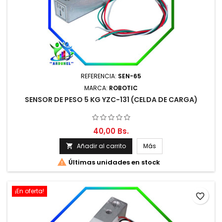
REFERENCIA:
SEN-65
MARCA:
ROBOTIC
SENSOR DE PESO 5 KG YZC-131 (CELDA DE CARGA)
40,00 Bs.
Añadir al carrito
Más


Últimas unidades en stock
¡En oferta!
favorite_border