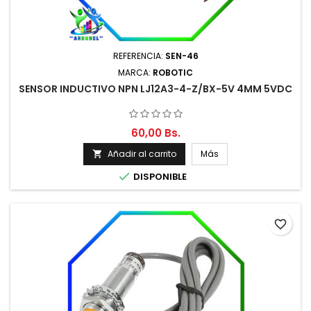
REFERENCIA:
SEN-46
MARCA:
ROBOTIC
SENSOR INDUCTIVO NPN LJ12A3-4-Z/BX-5V 4MM 5VDC
60,00 Bs.
Añadir al carrito
Más


DISPONIBLE
favorite_border