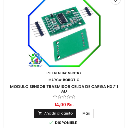
REFERENCIA:
SEN-67
MARCA:
ROBOTIC
MODULO SENSOR TRASMISOR CELDA DE CARGA HX711
AD
14,00 Bs.
Añadir al carrito
Más


DISPONIBLE