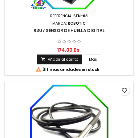
REFERENCIA:
SEN-63
MARCA:
ROBOTIC
R307 SENSOR DE HUELLA DIGITAL
174,00 Bs.
Añadir al carrito
Más


Últimas unidades en stock
favorite_border