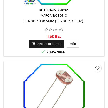
REFERENCIA:
SEN-54
MARCA:
ROBOTIC
SENSOR LDR 5MM (SENSOR DE LUZ)
1,50 Bs.
Añadir al carrito
Más


DISPONIBLE
favorite_border