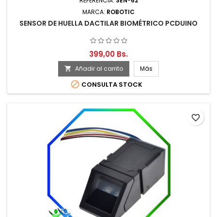
REFERENCIA:
SEN-62
MARCA:
ROBOTIC
SENSOR DE HUELLA DACTILAR BIOMÉTRICO PCDUINO
399,00 Bs.
Añadir al carrito
Más


CONSULTA STOCK
favorite_border