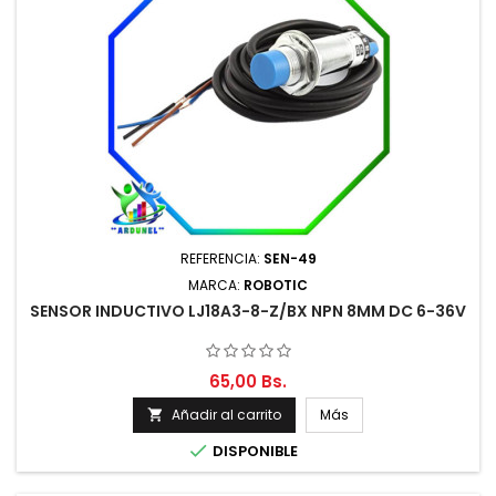
REFERENCIA:
SEN-49
MARCA:
ROBOTIC
SENSOR INDUCTIVO LJ18A3-8-Z/BX NPN 8MM DC 6-36V
65,00 Bs.
Añadir al carrito
Más


DISPONIBLE