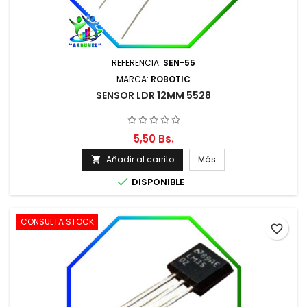
REFERENCIA:
SEN-55
MARCA:
ROBOTIC
SENSOR LDR 12MM 5528
5,50 Bs.
Añadir al carrito
Más


DISPONIBLE
CONSULTA STOCK
favorite_border