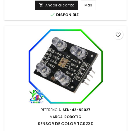
Añadir al carrito
Más


DISPONIBLE
favorite_border
REFERENCIA:
SEN-43-NB027
MARCA:
ROBOTIC
SENSOR DE COLOR TCS230