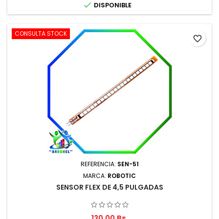

DISPONIBLE
CONSULTA STOCK
favorite_border
REFERENCIA:
SEN-51
MARCA:
ROBOTIC
SENSOR FLEX DE 4,5 PULGADAS
130,00 Bs.