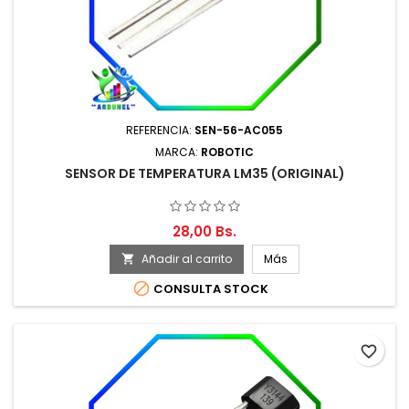
REFERENCIA:
SEN-56-AC055
MARCA:
ROBOTIC
SENSOR DE TEMPERATURA LM35 (ORIGINAL)
28,00 Bs.
Añadir al carrito
Más


CONSULTA STOCK
favorite_border