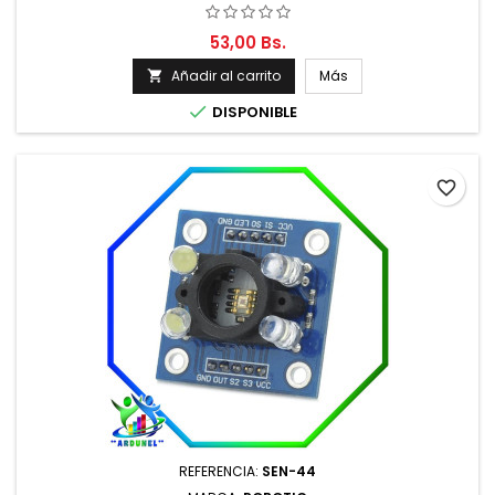
53,00 Bs.
Añadir al carrito
Más


DISPONIBLE
favorite_border
REFERENCIA:
SEN-44