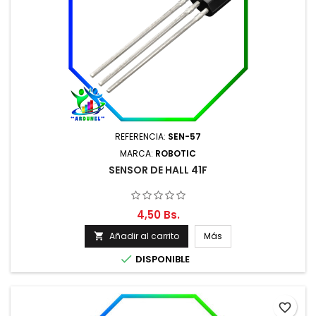
REFERENCIA:
SEN-57
MARCA:
ROBOTIC
SENSOR DE HALL 41F
4,50 Bs.
Añadir al carrito
Más


DISPONIBLE
favorite_border