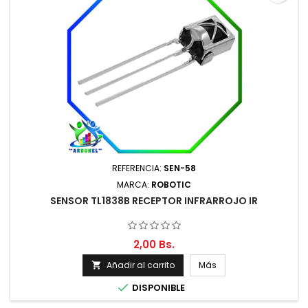
REFERENCIA:
SEN-58
MARCA:
ROBOTIC
SENSOR TL1838B RECEPTOR INFRARROJO IR
2,00 Bs.
Añadir al carrito
Más


DISPONIBLE