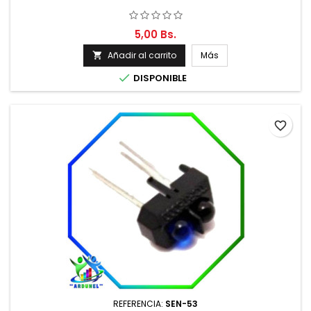
5,00 Bs.
Añadir al carrito
Más


DISPONIBLE
favorite_border
REFERENCIA:
SEN-53