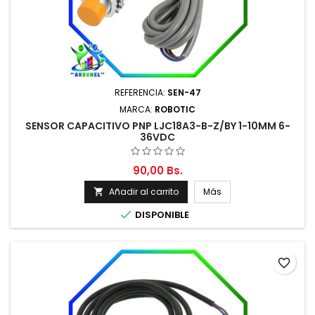
REFERENCIA:
SEN-47
MARCA:
ROBOTIC
SENSOR CAPACITIVO PNP LJC18A3-B-Z/BY 1-10MM 6-
36VDC
90,00 Bs.
Añadir al carrito
Más


DISPONIBLE
favorite_border