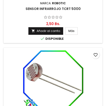
MARCA:
ROBOTIC
SENSOR INFRARROJO TCRT 5000
2,50 Bs.
Añadir al carrito
Más


DISPONIBLE
favorite_border