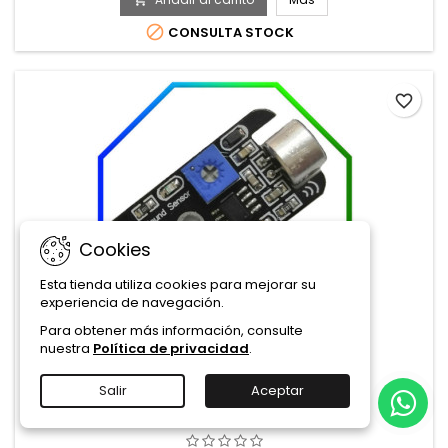

CONSULTA STOCK
favorite_border
Cookies
Esta tienda utiliza cookies para mejorar su
experiencia de navegación.
Para obtener más información, consulte
nuestra
Política de privacidad
.
REFERENCIA:
SEN-69-AA241
MARCA:
ROBOTIC
Salir
Aceptar
MÓDULO MICRÓFONO LM386