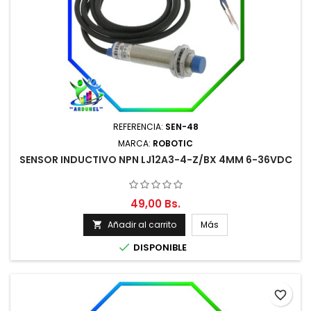
REFERENCIA:
SEN-48
MARCA:
ROBOTIC
SENSOR INDUCTIVO NPN LJ12A3-4-Z/BX 4MM 6-36VDC
49,00 Bs.
Añadir al carrito
Más


DISPONIBLE
favorite_border