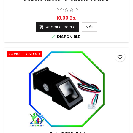
10,00 Bs.
Añadir al carrito
Más


DISPONIBLE
CONSULTA STOCK
favorite_border