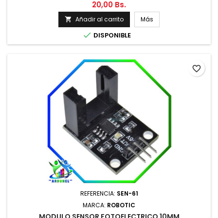
20,00 Bs.
Añadir al carrito
Más


DISPONIBLE
favorite_border
REFERENCIA:
SEN-61
MARCA:
ROBOTIC
MODULO SENSOR FOTOELECTRICO 10MM