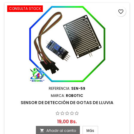
CONSULTA STOCK
favorite_border
REFERENCIA:
SEN-59
MARCA:
ROBOTIC
SENSOR DE DETECCIÓN DE GOTAS DE LLUVIA
19,00 Bs.
Añadir al carrito
Más
