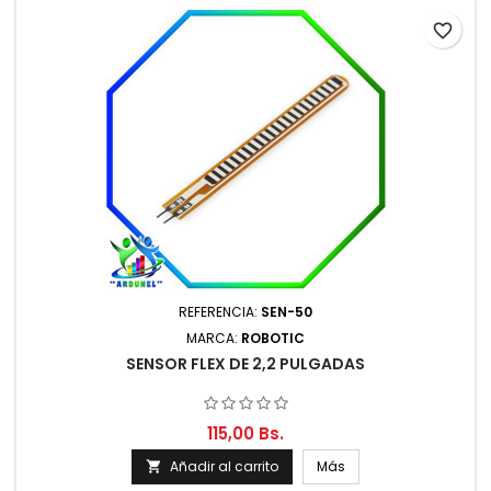
favorite_border
REFERENCIA:
SEN-50
MARCA:
ROBOTIC
SENSOR FLEX DE 2,2 PULGADAS
115,00 Bs.
Añadir al carrito
Más
