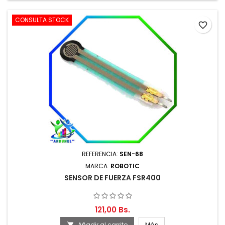
CONSULTA STOCK
favorite_border
REFERENCIA:
SEN-68
MARCA:
ROBOTIC
SENSOR DE FUERZA FSR400
121,00 Bs.
Añadir al carrito
Más
