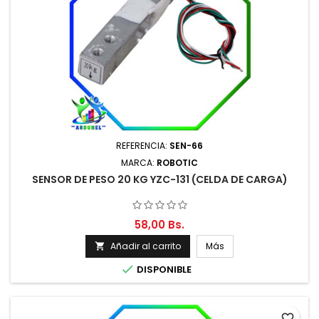
REFERENCIA:
SEN-66
MARCA:
ROBOTIC
SENSOR DE PESO 20 KG YZC-131 (CELDA DE CARGA)
58,00 Bs.
Añadir al carrito
Más


DISPONIBLE
favorite_border