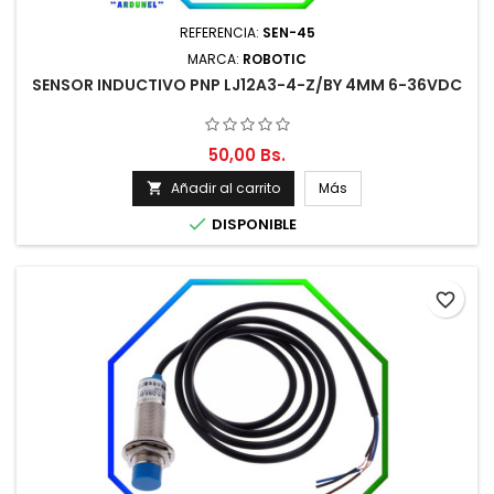
REFERENCIA:
SEN-45
MARCA:
ROBOTIC
SENSOR INDUCTIVO PNP LJ12A3-4-Z/BY 4MM 6-36VDC
50,00 Bs.
Añadir al carrito
Más


DISPONIBLE
favorite_border